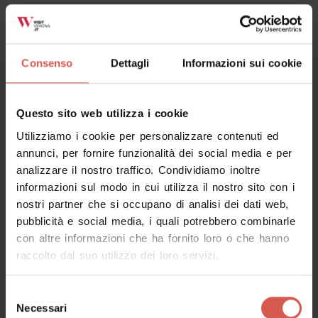
Consenso
Dettagli
Informazioni sui cookie
Fiere
Questo sito web utilizza i cookie
Utilizziamo i cookie per personalizzare contenuti ed
annunci, per fornire funzionalità dei social media e per
analizzare il nostro traffico. Condividiamo inoltre
informazioni sul modo in cui utilizza il nostro sito con i
nostri partner che si occupano di analisi dei dati web,
pubblicità e social media, i quali potrebbero combinarle
con altre informazioni che ha fornito loro o che hanno
Eventi
in programma
raccolto dal suo utilizzo dei loro servizi.
Impossibile annoiarsi a Verona e dintorni. Sempre ricco
Selezione
e variegato è, infatti, il calendario degli eventi in
Necessari
del