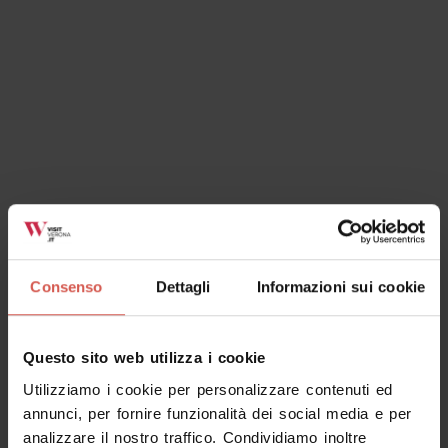
Muoversi a Verona
Spostarsi a Verona è facile e veloce. La città è
molto raccolta e in poco tempo si raggiunge
qualsiasi punto del centro.
Consenso
Dettagli
Informazioni sui cookie
Raggiungere Verona
Questo sito web utilizza i cookie
Auto, pullman, treni ed aerei, raggiungere
Utilizziamo i cookie per personalizzare contenuti ed
Verona è sempre più facile e veloce.
annunci, per fornire funzionalità dei social media e per
analizzare il nostro traffico. Condividiamo inoltre