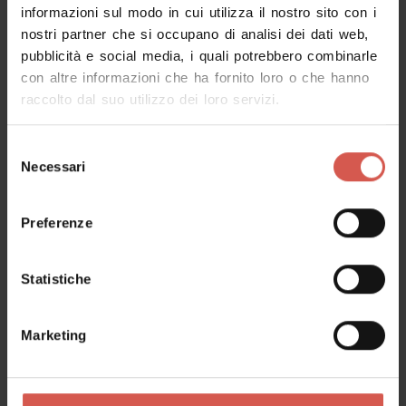
informazioni sul modo in cui utilizza il nostro sito con i
nostri partner che si occupano di analisi dei dati web,
pubblicità e social media, i quali potrebbero combinarle
con altre informazioni che ha fornito loro o che hanno
raccolto dal suo utilizzo dei loro servizi.
Tutti in gita a Verona
Rovine romane, palazzi medievali, eleganti
Selezione
architetture e forti austriaci: un viaggio nel
Necessari
del
tempo nella città scaligera.
consenso
Preferenze
Statistiche
Banche, poste, ATM
Marketing
Informazioni utili: banche, poste e ATM. Dove
prelevare e molto altro ancora.