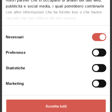
nostri partner che si occupano di analisi dei dati web,
Richiedi informazioni
pubblicità e social media, i quali potrebbero combinarle
con altre informazioni che ha fornito loro o che hanno
raccolto dal suo utilizzo dei loro servizi.
Nome
Selezione
Necessari
del
consenso
Cognome
Preferenze
Email
Statistiche
Marketing
Il tuo messaggio
Accetta tutti