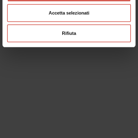
Accetta selezionati
Rifiuta
I dati verranno trattati in conformità alla vigente normativa sulla
protezione dei dati personali. Tutte le informazioni sono disponibili
nella
Privacy Policy
Iscrivimi alla newsletter (ti verrà inviata una mail con un link
di conferma).
Privacy Policy
Invia richiesta
Contatti