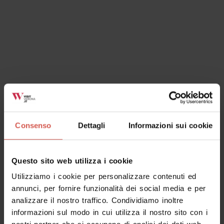
email:
info@visitveronagarda.it
*I diversi Punti Vendita/Shop territoriali sono curati e
gestiti dai soggetti responsabili della propria area
territoriale: VALPOLICELLA, TERRE DEL SOAVE, LESSINIA,
PIANURA VERONESE.
I riferimenti e le Condizioni generali di Vendita sono
sempre presenti nei footer di ogni Shop.
Consenso
Dettagli
Informazioni sui cookie
Questo sito web utilizza i cookie
Utilizziamo i cookie per personalizzare contenuti ed
annunci, per fornire funzionalità dei social media e per
analizzare il nostro traffico. Condividiamo inoltre
informazioni sul modo in cui utilizza il nostro sito con i