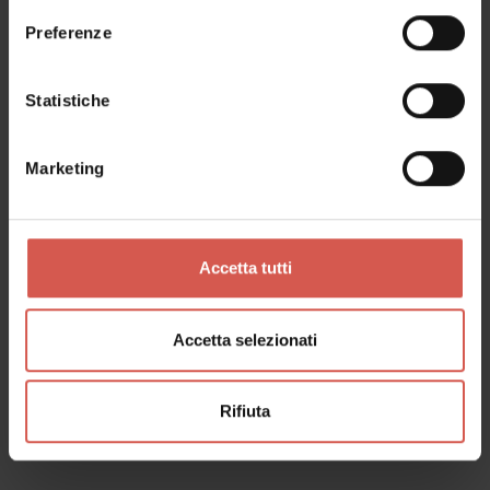
Preferenze
Statistiche
Marketing
Accetta tutti
Accetta selezionati
Luoghi
Rifiuta
La Taverna di Via Stella
Verona