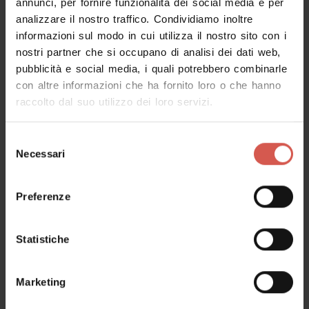
Cantina Battisti
annunci, per fornire funzionalità dei social media e per
analizzare il nostro traffico. Condividiamo inoltre
Soave - Est Veronese
informazioni sul modo in cui utilizza il nostro sito con i
nostri partner che si occupano di analisi dei dati web,
pubblicità e social media, i quali potrebbero combinarle
con altre informazioni che ha fornito loro o che hanno
raccolto dal suo utilizzo dei loro servizi.
Selezione
Necessari
del
consenso
Preferenze
Statistiche
Marketing
Servizi
La Corte di Dama