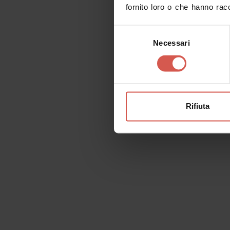
fornito loro o che hanno racc
Selezione
Necessari
del
consenso
La Verona shakespea
curiosità e leggend
Rifiuta
"Oh Romeo, Romeo, perché sei tu 
Chi non conosce questi versi tratti da
di tutti i tempi? Li avrete studiati a scu