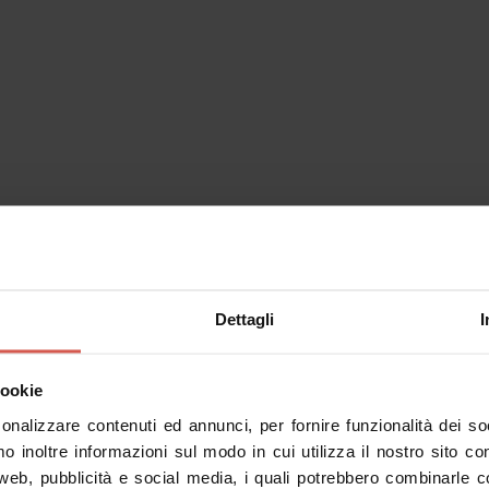
Dettagli
I
cookie
sonalizzare contenuti ed annunci, per fornire funzionalità dei s
Sai già qu
mo inoltre informazioni sul modo in cui utilizza il nostro sito co
Inserisci un p
 web, pubblicità e social media, i quali potrebbero combinarle c