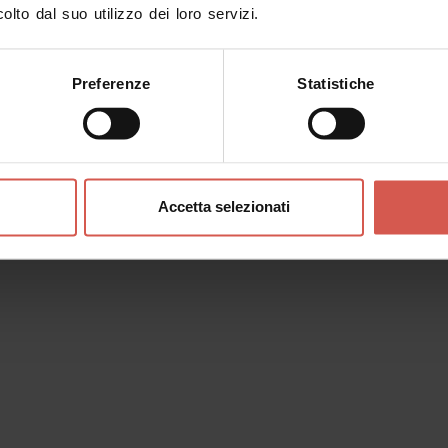
olto dal suo utilizzo dei loro servizi.
Preferenze
Statistiche
riana, tra
a
Accetta selezionati
i
Romeo?”
lla più celebre storia d’amore
ola, sentiti a teatro e nel film