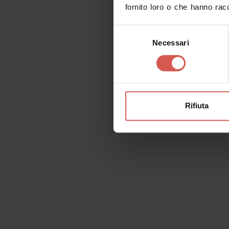
fornito loro o che hanno racc
Selezione
Necessari
del
consenso
Perché visitare Ver
Rifiuta
Lista dei desideri
In ogni pagina, in alto a destra, trovi la List
un contenuto che ti interessa e riporlo nella 
inviarla a te stesso e a chi desideri.
Aggiungi
Ok, ho capito