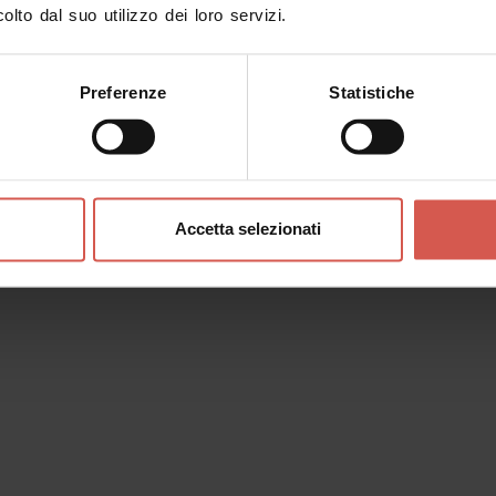
olto dal suo utilizzo dei loro servizi.
Preferenze
Statistiche
ona?
Accetta selezionati
i
a dei desideri. Puoi raccogliere
wishlist, personalizzarla e poi