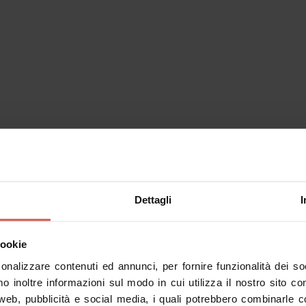
Dettagli
I
cookie
sonalizzare contenuti ed annunci, per fornire funzionalità dei s
Sai già qu
mo inoltre informazioni sul modo in cui utilizza il nostro sito co
Inserisci un p
 web, pubblicità e social media, i quali potrebbero combinarle c