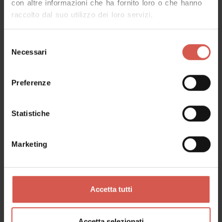
con altre informazioni che ha fornito loro o che hanno
raccolto dal suo utilizzo dei loro servizi.
Selezione
Necessari
del
consenso
Preferenze
Luoghi
Museo di Storia Naturale
Statistiche
Verona
Marketing
Accetta tutti
Accetta selezionati