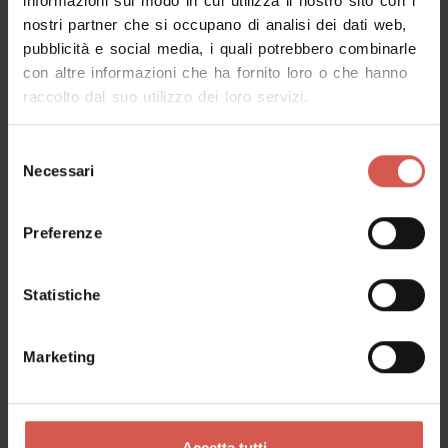
informazioni sul modo in cui utilizza il nostro sito con i
nostri partner che si occupano di analisi dei dati web,
pubblicità e social media, i quali potrebbero combinarle
con altre informazioni che ha fornito loro o che hanno
raccolto dal suo utilizzo dei loro servizi.
Selezione
Necessari
del
consenso
Preferenze
Esperienze
A partire da 300 €
Alfa Romeo Duetto spider
Statistiche
aerodinamica 1986
Valpolicella
Marketing
Accetta tutti