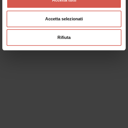
Accetta selezionati
Rifiuta
Esperienze
A partire da 599 €
Foresteria Serego Alighieri: Sogno
DiVino Gourmet
Valpolicella