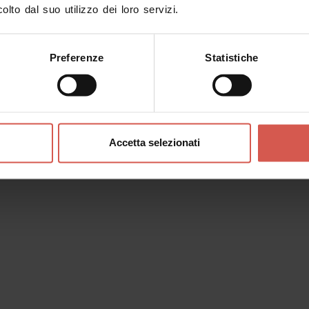
olto dal suo utilizzo dei loro servizi.
Preferenze
Statistiche
Esperienze
A partire da 100 €
Caccia al tartufo in Valpolicella e
Accetta selezionati
degustazione in famiglia
Valpolicella