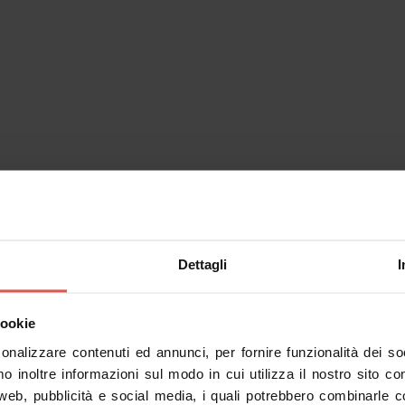
Dettagli
I
inerari
Personaggi
Esperienze
Servizi
cookie
sonalizzare contenuti ed annunci, per fornire funzionalità dei s
mo inoltre informazioni sul modo in cui utilizza il nostro sito co
 web, pubblicità e social media, i quali potrebbero combinarle c