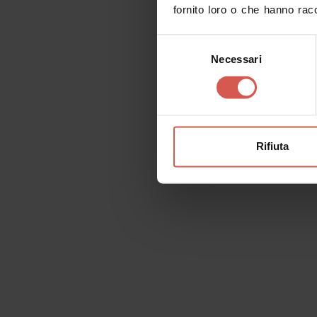
fornito loro o che hanno racc
Selezione
Necessari
del
consenso
Esplora
Passione ed eccellenza in
Rifiuta
bottiglia
Verona