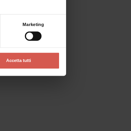
Mostra mappa
Marketing
Esplora
La Valpolicella, terra di vini e
Accetta tutti
bellezza
Valpolicella