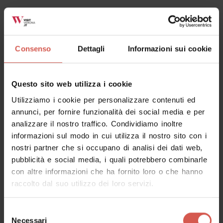
Valpolicella
Consenso
Dettagli
Informazioni sui cookie
Questo sito web utilizza i cookie
Utilizziamo i cookie per personalizzare contenuti ed
annunci, per fornire funzionalità dei social media e per
analizzare il nostro traffico. Condividiamo inoltre
informazioni sul modo in cui utilizza il nostro sito con i
nostri partner che si occupano di analisi dei dati web,
pubblicità e social media, i quali potrebbero combinarle
con altre informazioni che ha fornito loro o che hanno
Esperienze
raccolto dal suo utilizzo dei loro servizi.
A partire da 25 €
Amarone Experience: incontra la
famiglia Vogadori
Selezione
Necessari
del