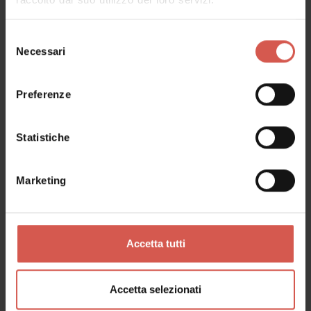
Selezione
Necessari
Esperienze
del
consenso
A partire da 50 €
WINE TOUR & LIGHT LUNCH
Preferenze
Valpolicella
Statistiche
Marketing
Accetta tutti
Accetta selezionati