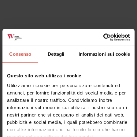
Esperienze
A partire da 10 €
Albino Armani Dolcè: Speed Tour
Valpolicella
Consenso
Dettagli
Informazioni sui cookie
Questo sito web utilizza i cookie
Utilizziamo i cookie per personalizzare contenuti ed
annunci, per fornire funzionalità dei social media e per
analizzare il nostro traffico. Condividiamo inoltre
informazioni sul modo in cui utilizza il nostro sito con i
nostri partner che si occupano di analisi dei dati web,
pubblicità e social media, i quali potrebbero combinarle
con altre informazioni che ha fornito loro o che hanno
raccolto dal suo utilizzo dei loro servizi.