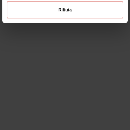
Rifiuta
Esperienze
A partire da 25 €
Nicolis | Wine tour Classic
Valpolicella