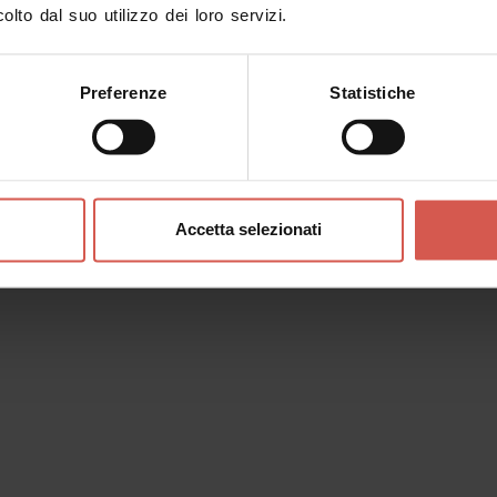
olto dal suo utilizzo dei loro servizi.
Preferenze
Statistiche
Esperienze
A partire da 100 €
Caccia al tartufo in Valpolicella e
degustazione in famiglia
Accetta selezionati
Valpolicella