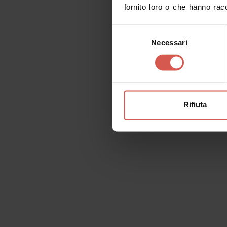
fornito loro o che hanno racc
Selezione
Necessari
del
consenso
Esplora
Passione ed eccellenza in
bottiglia
Rifiuta
Verona