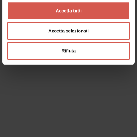
Accetta tutti
Accetta selezionati
Rifiuta
Esperienze
A partire da 35 €
La Dama | Le tradizioni della
Valpolicella
Valpolicella