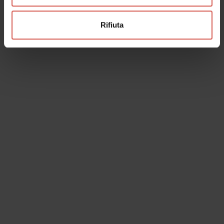
Rifiuta
Esperienze
A partire da 10 €
Dal seme alla pianta
Verona