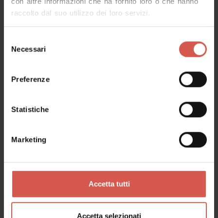
con altre informazioni che ha fornito loro o che hanno
raccolto dal suo utilizzo dei loro servizi.
Selezione
Necessari
del
consenso
Esperienze
A partire da 10 €
Preferenze
Albino Armani Dolcè: Speed Tour
Valpolicella
Statistiche
Marketing
Accetta tutti
Accetta selezionati