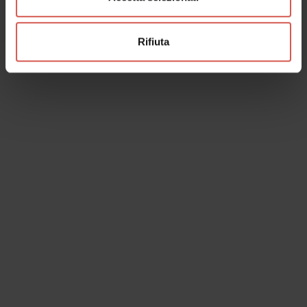
Rifiuta
Esperienze
A partire da 25 €
Nicolis | Wine tour Classic
Valpolicella