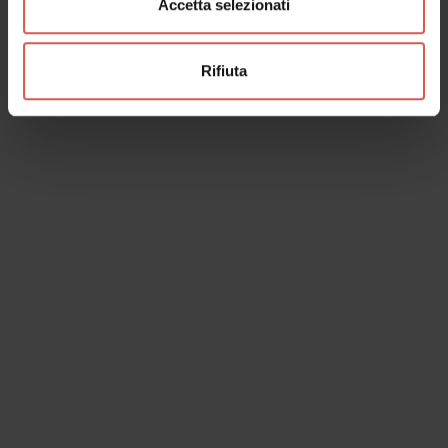
Accetta selezionati
Rifiuta
Esperienze
A partire da 25 €
Monteci: DEGUSTAZIONE LA
VALPOLICELLA
Valpolicella