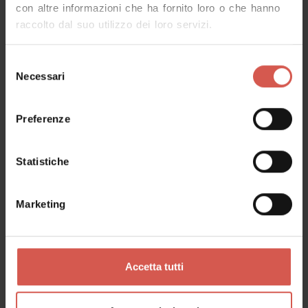
con altre informazioni che ha fornito loro o che hanno
raccolto dal suo utilizzo dei loro servizi.
Selezione
Necessari
del
consenso
Esperienze
Preferenze
A partire da 50 €
WINE TOUR & LIGHT LUNCH
Statistiche
Valpolicella
Marketing
Accetta tutti