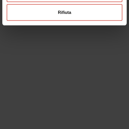
Rifiuta
Esperienze
A partire da 35 €
Brunelli: Tour e Degustazione
Gourmet
Valpolicella