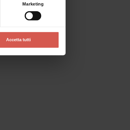
Marketing
Accetta tutti
Contatti
Se preferisci un contatto diretto
Verona Tourist Office - IAT Verona
Ufficio Informazioni ed Accoglienza Turistica
Via Leoncino, 61 - (Palazzo Barbieri, angolo
Piazza Bra)
37121 Verona
+39 045 8068680
info@visitverona.it