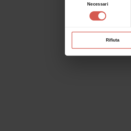
Necessari
del
consenso
Rifiuta
Richiedi informazioni
Nome
Il tu
Cognome
Email