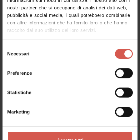
informazioni sul modo in cui utilizza il nostro sito con i
nostri partner che si occupano di analisi dei dati web,
pubblicità e social media, i quali potrebbero combinarle
Richiedi informazioni
con altre informazioni che ha fornito loro o che hanno
raccolto dal suo utilizzo dei loro servizi.
Nome
Selezione
Necessari
del
consenso
Cognome
Preferenze
Statistiche
Email
Marketing
Il tuo messaggio