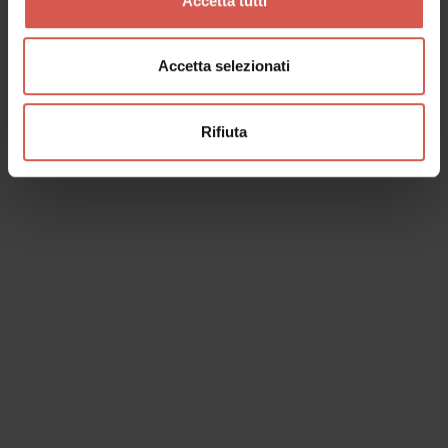
Accetta tutti
Accetta selezionati
Rifiuta
I dati verranno trattati in conformità alla vigente normativa sulla
protezione dei dati personali. Tutte le informazioni sono disponibili
nella
Privacy Policy
Iscrivimi alla newsletter (ti verrà inviata una mail con un link
di conferma).
Privacy Policy
Invia richiesta