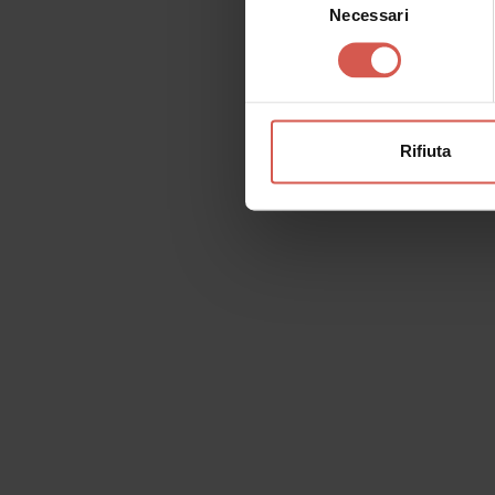
Necessari
del
consenso
Rifiuta
Richiedi informazioni
Nome
Il tu
Cognome
Email