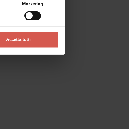
Marketing
Accetta tutti
Contatti
Se preferisci un contatto diretto
Verona Tourist Office - IAT Verona
Ufficio Informazioni ed Accoglienza Turistica
Via Leoncino, 61 - (Palazzo Barbieri, angolo
Piazza Bra)
37121 Verona
+39 045 8068680
info@visitverona.it