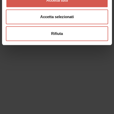
Accetta tutti
Accetta selezionati
Rifiuta
I dati verranno trattati in conformità alla vigente normativa sulla
protezione dei dati personali. Tutte le informazioni sono disponibili
nella
Privacy Policy
Iscrivimi alla newsletter (ti verrà inviata una mail con un link
di conferma).
Privacy Policy
Invia richiesta