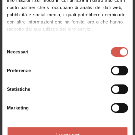
informazioni sul modo in cui utilizza il nostro sito con i
nostri partner che si occupano di analisi dei dati web,
pubblicità e social media, i quali potrebbero combinarle
Richiedi informazioni
con altre informazioni che ha fornito loro o che hanno
raccolto dal suo utilizzo dei loro servizi.
Nome
Selezione
Necessari
del
consenso
Cognome
Preferenze
Statistiche
Email
Marketing
Il tuo messaggio