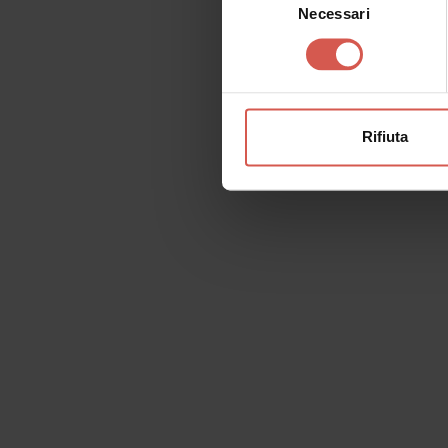
Necessari
del
consenso
Rifiuta
Richiedi informazioni
Nome
Il tu
Cognome
Email