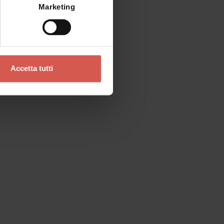
Marketing
Accetta tutti
Contatti
Se preferisci un contatto diretto
Verona Tourist Office - IAT Verona
Ufficio Informazioni ed Accoglienza Turistica
Via Leoncino, 61 - (Palazzo Barbieri, angolo
Piazza Bra)
37121 Verona
+39 045 8068680
info@visitverona.it