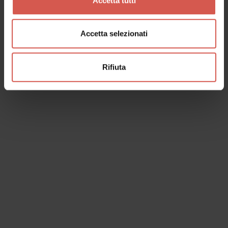
Accetta tutti
Accetta selezionati
Rifiuta
I dati verranno trattati in conformità alla vigente normativa sulla
protezione dei dati personali. Tutte le informazioni sono disponibili
nella
Privacy Policy
Iscrivimi alla newsletter (ti verrà inviata una mail con un link
di conferma).
Privacy Policy
Invia richiesta