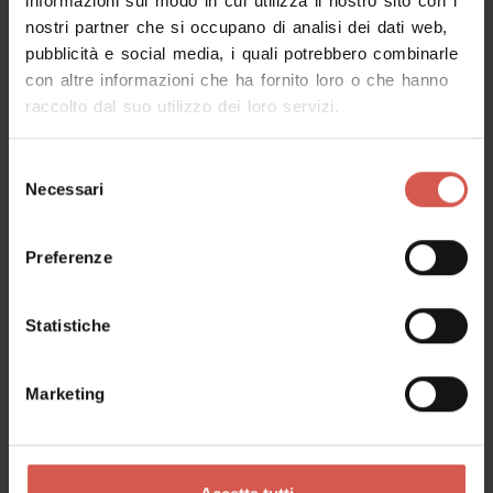
informazioni sul modo in cui utilizza il nostro sito con i
nostri partner che si occupano di analisi dei dati web,
pubblicità e social media, i quali potrebbero combinarle
Richiedi informazioni
con altre informazioni che ha fornito loro o che hanno
raccolto dal suo utilizzo dei loro servizi.
Nome
Selezione
Necessari
del
consenso
Cognome
Preferenze
Statistiche
Email
Marketing
Il tuo messaggio