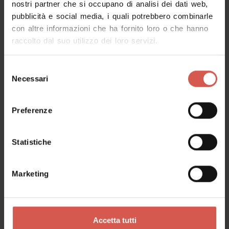
nostri partner che si occupano di analisi dei dati web,
pubblicità e social media, i quali potrebbero combinarle
Richiedi informazioni
con altre informazioni che ha fornito loro o che hanno
raccolto dal suo utilizzo dei loro servizi.
Nome
Selezione
Necessari
del
consenso
Cognome
Preferenze
Statistiche
Email
Marketing
Il tuo messaggio
Accetta tutti