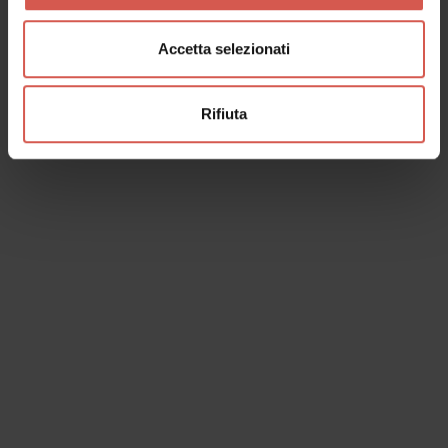
Accetta selezionati
Rifiuta
I dati verranno trattati in conformità alla vigente normativa sulla
protezione dei dati personali. Tutte le informazioni sono disponibili
nella
Privacy Policy
Iscrivimi alla newsletter (ti verrà inviata una mail con un link
di conferma).
Privacy Policy
Invia richiesta