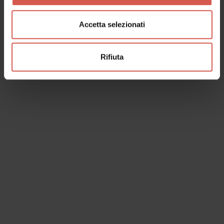
Accetta selezionati
Rifiuta
I dati verranno trattati in conformità alla vigente normativa sulla
protezione dei dati personali. Tutte le informazioni sono disponibili
nella
Privacy Policy
Iscrivimi alla newsletter (ti verrà inviata una mail con un link
di conferma).
Privacy Policy
Invia richiesta