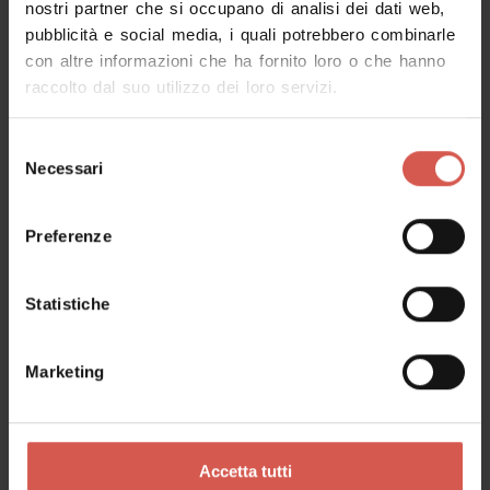
nostri partner che si occupano di analisi dei dati web,
pubblicità e social media, i quali potrebbero combinarle
Richiedi informazioni
con altre informazioni che ha fornito loro o che hanno
raccolto dal suo utilizzo dei loro servizi.
Nome
Selezione
Necessari
del
consenso
Cognome
Preferenze
Statistiche
Email
Marketing
Il tuo messaggio
Accetta tutti