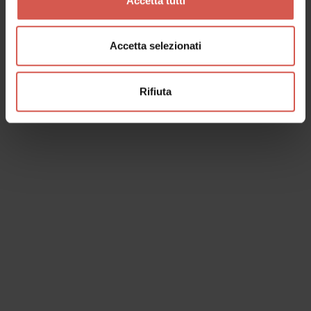
Accetta tutti
Accetta selezionati
Rifiuta
I dati verranno trattati in conformità alla vigente normativa sulla
protezione dei dati personali. Tutte le informazioni sono disponibili
nella
Privacy Policy
Iscrivimi alla newsletter (ti verrà inviata una mail con un link
di conferma).
Privacy Policy
Invia richiesta