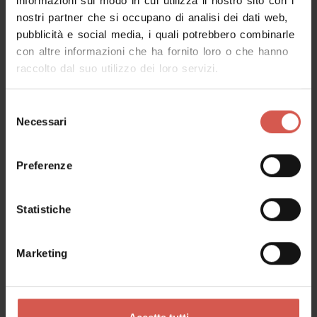
informazioni sul modo in cui utilizza il nostro sito con i
nostri partner che si occupano di analisi dei dati web,
pubblicità e social media, i quali potrebbero combinarle
Richiedi informazioni
con altre informazioni che ha fornito loro o che hanno
raccolto dal suo utilizzo dei loro servizi.
Nome
Selezione
Necessari
del
consenso
Cognome
Preferenze
Statistiche
Email
Marketing
Il tuo messaggio