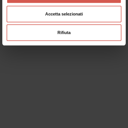
Accetta selezionati
Rifiuta
I dati verranno trattati in conformità alla vigente normativa sulla
protezione dei dati personali. Tutte le informazioni sono disponibili
nella
Privacy Policy
Iscrivimi alla newsletter (ti verrà inviata una mail con un link
di conferma).
Privacy Policy
Invia richiesta