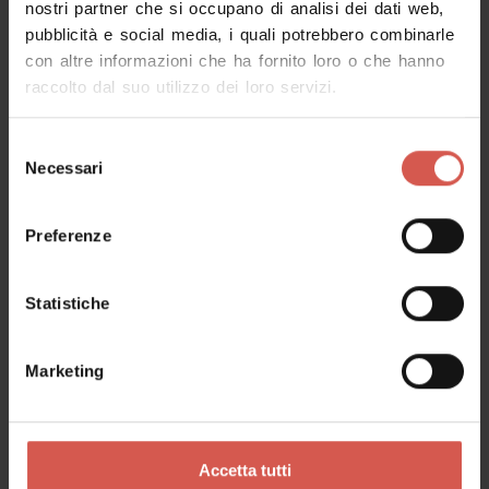
nostri partner che si occupano di analisi dei dati web,
pubblicità e social media, i quali potrebbero combinarle
Richiedi informazioni
con altre informazioni che ha fornito loro o che hanno
raccolto dal suo utilizzo dei loro servizi.
Nome
Selezione
Necessari
del
consenso
Cognome
Preferenze
Statistiche
Email
Marketing
Il tuo messaggio
Accetta tutti