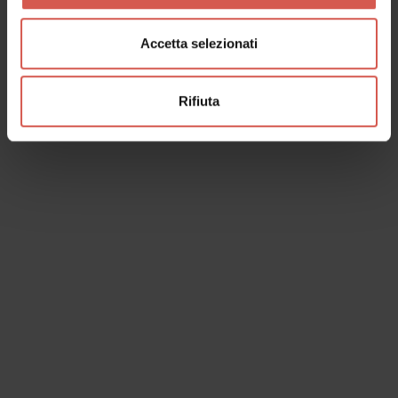
Accetta selezionati
Rifiuta
I dati verranno trattati in conformità alla vigente normativa sulla
protezione dei dati personali. Tutte le informazioni sono disponibili
nella
Privacy Policy
Iscrivimi alla newsletter (ti verrà inviata una mail con un link
di conferma).
Privacy Policy
Invia richiesta