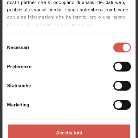
nostri partner che si occupano di analisi dei dati web,
pubblicità e social media, i quali potrebbero combinarle
Richiedi informazioni
con altre informazioni che ha fornito loro o che hanno
raccolto dal suo utilizzo dei loro servizi.
Nome
Selezione
Necessari
del
consenso
Cognome
Preferenze
Statistiche
Email
Marketing
Il tuo messaggio
Accetta tutti