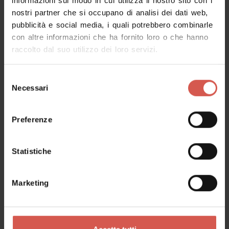
informazioni sul modo in cui utilizza il nostro sito con i
nostri partner che si occupano di analisi dei dati web,
pubblicità e social media, i quali potrebbero combinarle
Richiedi informazioni
con altre informazioni che ha fornito loro o che hanno
raccolto dal suo utilizzo dei loro servizi.
Nome
Selezione
Necessari
del
consenso
Cognome
Preferenze
Statistiche
Email
Marketing
Il tuo messaggio