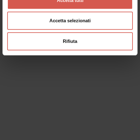
Accetta tutti
Accetta selezionati
Rifiuta
I dati verranno trattati in conformità alla vigente normativa sulla
protezione dei dati personali. Tutte le informazioni sono disponibili
nella
Privacy Policy
Iscrivimi alla newsletter (ti verrà inviata una mail con un link
di conferma).
Privacy Policy
Invia richiesta