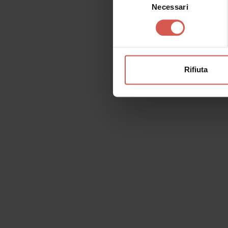
Necessari
del
consenso
Rifiuta
Richiedi informazioni
Nome
Il tu
Cognome
Email