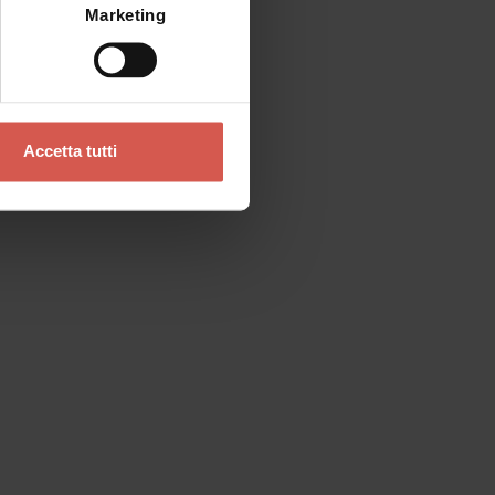
Marketing
Accetta tutti
Contatti
Se preferisci un contatto diretto
Verona Tourist Office - IAT Verona
Ufficio Informazioni ed Accoglienza Turistica
Via Leoncino, 61 - (Palazzo Barbieri, angolo
Piazza Bra)
37121 Verona
+39 045 8068680
info@visitverona.it