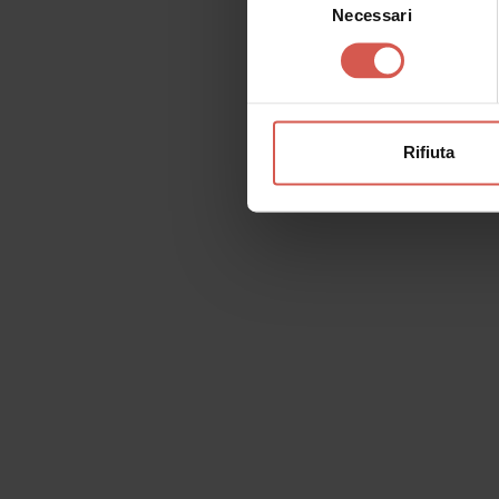
Necessari
del
consenso
Rifiuta
Richiedi informazioni
Nome
Il tu
Cognome
Email