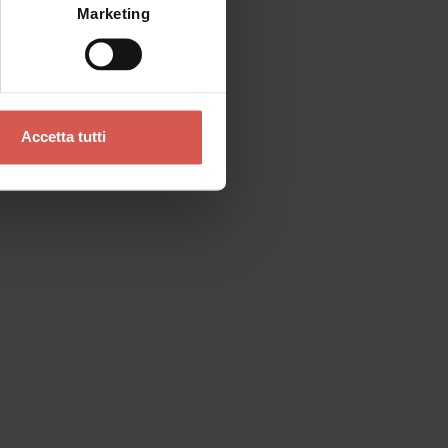
Marketing
Accetta tutti
Contatti
Se preferisci un contatto diretto
Verona Tourist Office - IAT Verona
Ufficio Informazioni ed Accoglienza Turistica
Via Leoncino, 61 - (Palazzo Barbieri, angolo
Piazza Bra)
37121 Verona
+39 045 8068680
info@visitverona.it