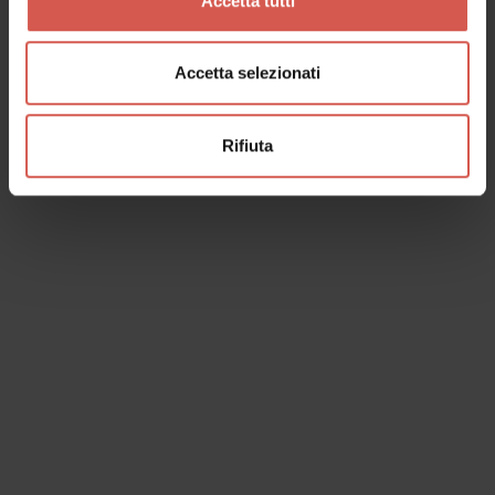
Accetta tutti
Accetta selezionati
Rifiuta
I dati verranno trattati in conformità alla vigente normativa sulla
protezione dei dati personali. Tutte le informazioni sono disponibili
nella
Privacy Policy
Iscrivimi alla newsletter (ti verrà inviata una mail con un link
di conferma).
Privacy Policy
Invia richiesta