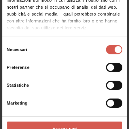
informazioni sul modo in cui utilizza il nostro sito con i
nostri partner che si occupano di analisi dei dati web,
pubblicità e social media, i quali potrebbero combinarle
Richiedi informazioni
con altre informazioni che ha fornito loro o che hanno
raccolto dal suo utilizzo dei loro servizi.
Nome
Selezione
Necessari
del
consenso
Cognome
Preferenze
Statistiche
Email
Marketing
Il tuo messaggio