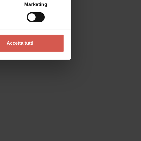
Marketing
Accetta tutti
Contatti
Se preferisci un contatto diretto
Verona Tourist Office - IAT Verona
Ufficio Informazioni ed Accoglienza Turistica
Via Leoncino, 61 - (Palazzo Barbieri, angolo
Piazza Bra)
37121 Verona
+39 045 8068680
info@visitverona.it