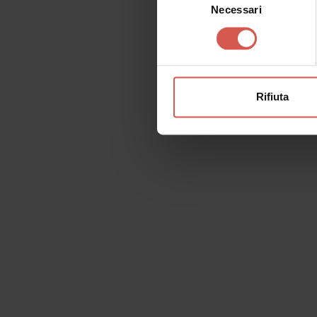
Necessari
del
consenso
Rifiuta
Richiedi informazioni
Nome
Il tu
Cognome
Email