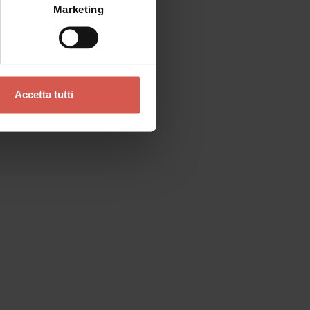
Marketing
Accetta tutti
Contatti
Se preferisci un contatto diretto
Verona Tourist Office - IAT Verona
Ufficio Informazioni ed Accoglienza Turistica
Via Leoncino, 61 - (Palazzo Barbieri, angolo
Piazza Bra)
37121 Verona
+39 045 8068680
info@visitverona.it