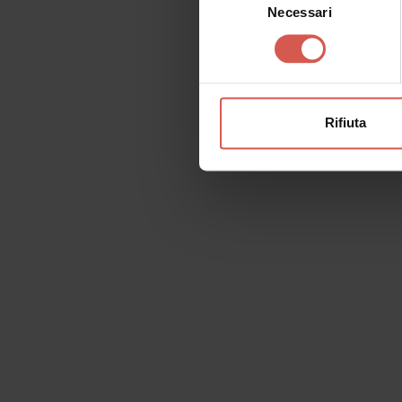
Necessari
del
consenso
Rifiuta
Richiedi informazioni
Nome
Il tu
Cognome
Email