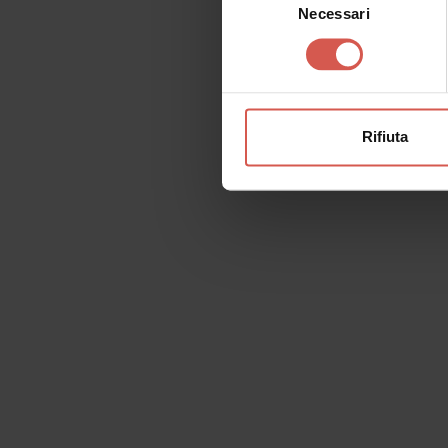
Necessari
del
consenso
Rifiuta
Richiedi informazioni
Nome
Il tu
Cognome
Email