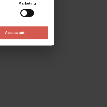
Marketing
Accetta tutti
Contatti
Se preferisci un contatto diretto
Verona Tourist Office - IAT Verona
Ufficio Informazioni ed Accoglienza Turistica
Via Leoncino, 61 - (Palazzo Barbieri, angolo
Piazza Bra)
37121 Verona
+39 045 8068680
info@visitverona.it