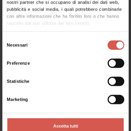
nostri partner che si occupano di analisi dei dati web,
pubblicità e social media, i quali potrebbero combinarle
Richiedi informazioni
con altre informazioni che ha fornito loro o che hanno
raccolto dal suo utilizzo dei loro servizi.
Nome
Selezione
Necessari
del
consenso
Cognome
Preferenze
Statistiche
Email
Marketing
Il tuo messaggio
Accetta tutti