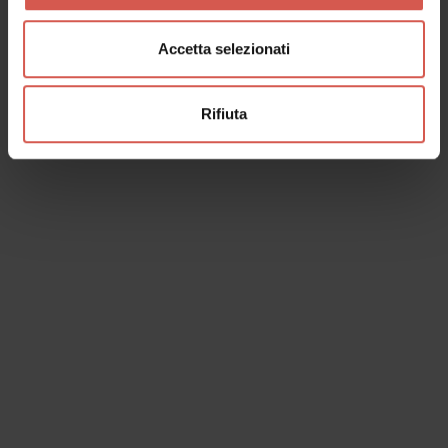
Accetta selezionati
Rifiuta
I dati verranno trattati in conformità alla vigente normativa sulla
protezione dei dati personali. Tutte le informazioni sono disponibili
nella
Privacy Policy
Iscrivimi alla newsletter (ti verrà inviata una mail con un link
di conferma).
Privacy Policy
Invia richiesta