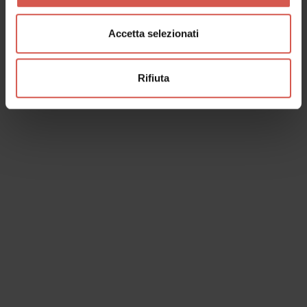
Accetta selezionati
Rifiuta
I dati verranno trattati in conformità alla vigente normativa sulla
protezione dei dati personali. Tutte le informazioni sono disponibili
nella
Privacy Policy
Iscrivimi alla newsletter (ti verrà inviata una mail con un link
di conferma).
Privacy Policy
Invia richiesta