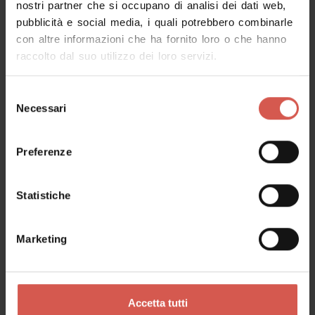
nostri partner che si occupano di analisi dei dati web,
pubblicità e social media, i quali potrebbero combinarle
Richiedi informazioni
con altre informazioni che ha fornito loro o che hanno
raccolto dal suo utilizzo dei loro servizi.
Nome
Selezione
Necessari
del
consenso
Cognome
Preferenze
Statistiche
Email
Marketing
Il tuo messaggio
Accetta tutti