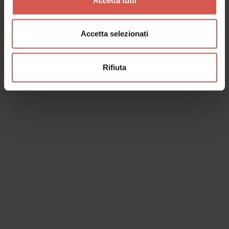
Accetta tutti
Accetta selezionati
Rifiuta
I dati verranno trattati in conformità alla vigente normativa sulla
protezione dei dati personali. Tutte le informazioni sono disponibili
nella
Privacy Policy
Iscrivimi alla newsletter (ti verrà inviata una mail con un link
di conferma).
Privacy Policy
Invia richiesta