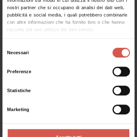
informazioni sul modo in cui utilizza il nostro sito con i
nostri partner che si occupano di analisi dei dati web,
pubblicità e social media, i quali potrebbero combinarle
Richiedi informazioni
con altre informazioni che ha fornito loro o che hanno
raccolto dal suo utilizzo dei loro servizi.
Nome
Selezione
Necessari
del
consenso
Cognome
Preferenze
Statistiche
Email
Marketing
Il tuo messaggio