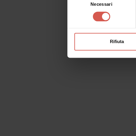
Necessari
del
consenso
Rifiuta
Richiedi informazioni
Nome
Il tu
Cognome
Email