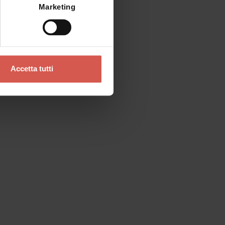
Marketing
Accetta tutti
Contatti
Se preferisci un contatto diretto
Verona Tourist Office - IAT Verona
Ufficio Informazioni ed Accoglienza Turistica
Via Leoncino, 61 - (Palazzo Barbieri, angolo
Piazza Bra)
37121 Verona
+39 045 8068680
info@visitverona.it