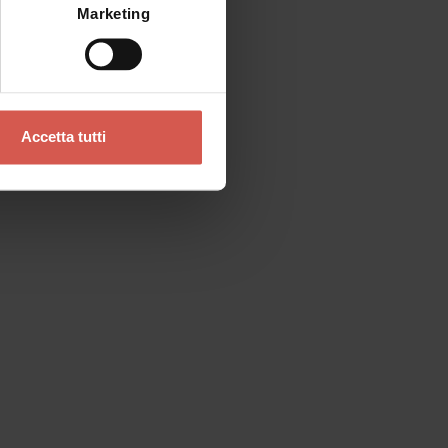
Marketing
Accetta tutti
Contatti
Se preferisci un contatto diretto
Verona Tourist Office - IAT Verona
Ufficio Informazioni ed Accoglienza Turistica
Via Leoncino, 61 - (Palazzo Barbieri, angolo
Piazza Bra)
37121 Verona
+39 045 8068680
info@visitverona.it