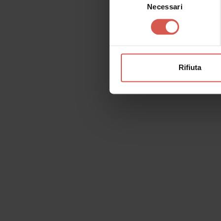
Necessari
del
consenso
Rifiuta
Richiedi informazioni
Nome
Il tu
Cognome
Email