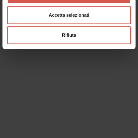
Accetta selezionati
Rifiuta
I dati verranno trattati in conformità alla vigente normativa sulla
protezione dei dati personali. Tutte le informazioni sono disponibili
nella
Privacy Policy
Iscrivimi alla newsletter (ti verrà inviata una mail con un link
di conferma).
Privacy Policy
Invia richiesta