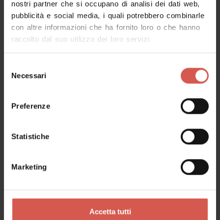
nostri partner che si occupano di analisi dei dati web,
pubblicità e social media, i quali potrebbero combinarle
Richiedi informazioni
con altre informazioni che ha fornito loro o che hanno
raccolto dal suo utilizzo dei loro servizi.
Nome
Selezione
Necessari
del
consenso
Cognome
Preferenze
Statistiche
Email
Marketing
Il tuo messaggio
Accetta tutti