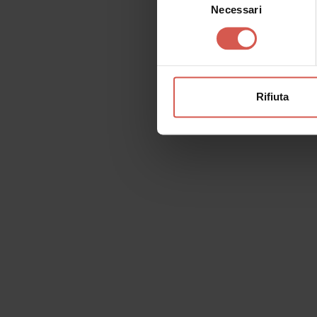
Necessari
del
consenso
Rifiuta
Richiedi informazioni
Nome
Il tu
Cognome
Email