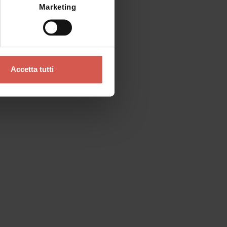
Marketing
Accetta tutti
Contatti
Se preferisci un contatto diretto
Verona Tourist Office - IAT Verona
Ufficio Informazioni ed Accoglienza Turistica
Via Leoncino, 61 - (Palazzo Barbieri, angolo
Piazza Bra)
37121 Verona
+39 045 8068680
info@visitverona.it