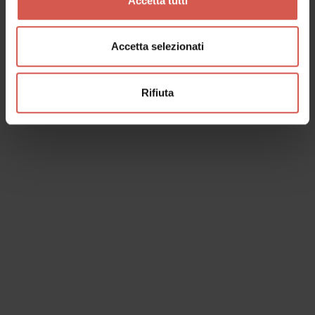
Accetta tutti
Accetta selezionati
Rifiuta
I dati verranno trattati in conformità alla vigente normativa sulla
protezione dei dati personali. Tutte le informazioni sono disponibili
nella
Privacy Policy
Iscrivimi alla newsletter (ti verrà inviata una mail con un link
di conferma).
Privacy Policy
Invia richiesta