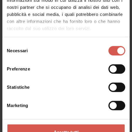
informazioni sul modo in cui utilizza il nostro sito con i
nostri partner che si occupano di analisi dei dati web,
pubblicità e social media, i quali potrebbero combinarle
Richiedi informazioni
con altre informazioni che ha fornito loro o che hanno
raccolto dal suo utilizzo dei loro servizi.
Nome
Selezione
Necessari
del
consenso
Cognome
Preferenze
Statistiche
Email
Marketing
Il tuo messaggio