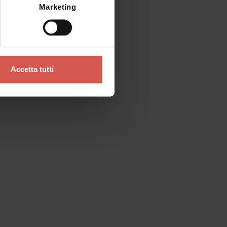
Marketing
Accetta tutti
Contatti
Se preferisci un contatto diretto
Verona Tourist Office - IAT Verona
Ufficio Informazioni ed Accoglienza Turistica
Via Leoncino, 61 - (Palazzo Barbieri, angolo
Piazza Bra)
37121 Verona
+39 045 8068680
info@visitverona.it