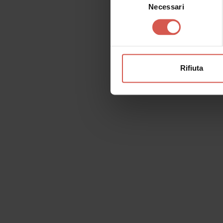
Necessari
del
consenso
Rifiuta
Richiedi informazioni
Nome
Il tu
Cognome
Email