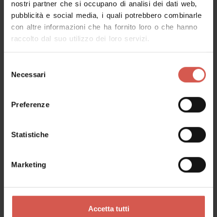
nostri partner che si occupano di analisi dei dati web,
pubblicità e social media, i quali potrebbero combinarle
Richiedi informazioni
con altre informazioni che ha fornito loro o che hanno
raccolto dal suo utilizzo dei loro servizi.
Nome
Selezione
Necessari
del
consenso
Cognome
Preferenze
Statistiche
Email
Marketing
Il tuo messaggio
Accetta tutti