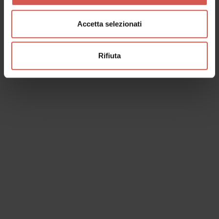
Accetta selezionati
Rifiuta
I dati verranno trattati in conformità alla vigente normativa sulla
protezione dei dati personali. Tutte le informazioni sono disponibili
nella
Privacy Policy
Iscrivimi alla newsletter (ti verrà inviata una mail con un link
di conferma).
Privacy Policy
Invia richiesta