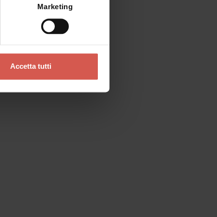
Marketing
Accetta tutti
Contatti
Se preferisci un contatto diretto
Verona Tourist Office - IAT Verona
Ufficio Informazioni ed Accoglienza Turistica
Via Leoncino, 61 - (Palazzo Barbieri, angolo
Piazza Bra)
37121 Verona
+39 045 8068680
info@visitverona.it