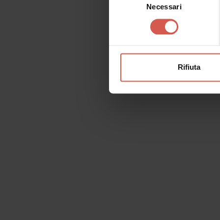
Necessari
del
consenso
Rifiuta
Richiedi informazioni
Nome
Il tu
Cognome
Email