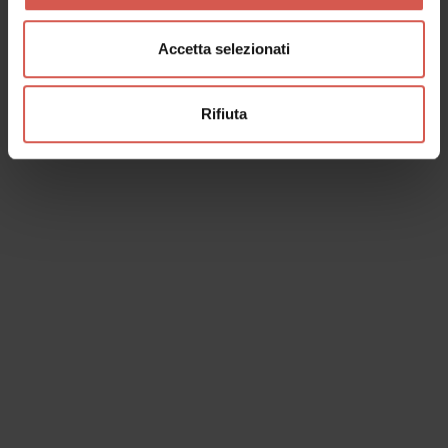
Accetta selezionati
Rifiuta
I dati verranno trattati in conformità alla vigente normativa sulla
protezione dei dati personali. Tutte le informazioni sono disponibili
nella
Privacy Policy
Iscrivimi alla newsletter (ti verrà inviata una mail con un link
di conferma).
Privacy Policy
Invia richiesta