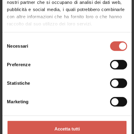
nostri partner che si occupano di analisi dei dati web,
pubblicità e social media, i quali potrebbero combinarle
Richiedi informazioni
con altre informazioni che ha fornito loro o che hanno
raccolto dal suo utilizzo dei loro servizi.
Nome
Selezione
Necessari
del
consenso
Cognome
Preferenze
Statistiche
Email
Marketing
Il tuo messaggio
Accetta tutti