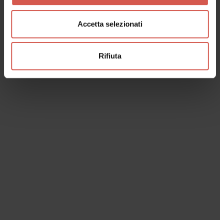
Accetta selezionati
Rifiuta
I dati verranno trattati in conformità alla vigente normativa sulla
protezione dei dati personali. Tutte le informazioni sono disponibili
nella
Privacy Policy
Iscrivimi alla newsletter (ti verrà inviata una mail con un link
di conferma).
Privacy Policy
Invia richiesta