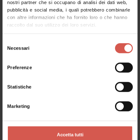
nostri partner che si occupano di analisi dei dati web,
pubblicità e social media, i quali potrebbero combinarle
Richiedi informazioni
con altre informazioni che ha fornito loro o che hanno
raccolto dal suo utilizzo dei loro servizi.
Nome
Selezione
Necessari
del
consenso
Cognome
Preferenze
Statistiche
Email
Marketing
Il tuo messaggio
Accetta tutti